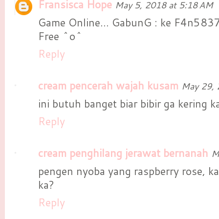
Fransisca Hope
May 5, 2018 at 5:18 AM
Game Online... GabunG : ke F4n583
Free ^o^
Reply
cream pencerah wajah kusam
May 29, 
ini butuh banget biar bibir ga kering ka
Reply
cream penghilang jerawat bernanah
M
pengen nyoba yang raspberry rose, k
ka?
Reply