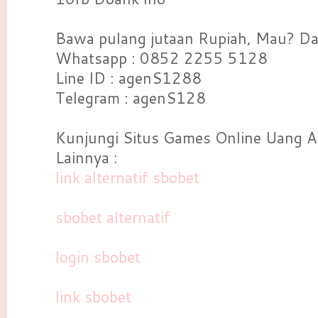
Bawa pulang jutaan Rupiah, Mau? Daf
Whatsapp : 0852 2255 5128
Line ID : agenS1288
Telegram : agenS128
Kunjungi Situs Games Online Uang As
Lainnya :
link alternatif sbobet
sbobet alternatif
login sbobet
link sbobet