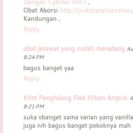
Dengan Cytotec Asli )
,
Obat Aborsi
http://jualobataborsiman
Kandungan ,
Reply
obat jerawat yang sudah meradang
Au
8:24 PM
bagus banget yaa
Reply
Krim Penghilang Flek HItam Ampuh
A
8:21 PM
suka vbanget sama varian yang vanilla
juga nih bagus banget pokoknya mah