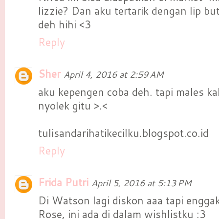
lizzie? Dan aku tertarik dengan lip bu
deh hihi <3
Reply
Sher
April 4, 2016 at 2:59 AM
aku kepengen coba deh. tapi males ka
nyolek gitu >.<
tulisandarihatikecilku.blogspot.co.id
Reply
Frida Putri
April 5, 2016 at 5:13 PM
Di Watson lagi diskon aaa tapi engga
Rose, ini ada di dalam wishlistku :3