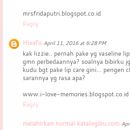
mrsfridaputri.blogspot.co.id
Reply
Hisafu
April 11, 2016 at 6:28 PM
kak lizzie.. pernah pake yg vaseline li
gmn perbedaannya? soalnya bibirku jg 
kudu bgt pake lip care gini... pengen c
sarannya yg rasa apa?
www.i-love-memories.blogspot.co.id
Reply
melahirkan normal katalogibu.com
Apr