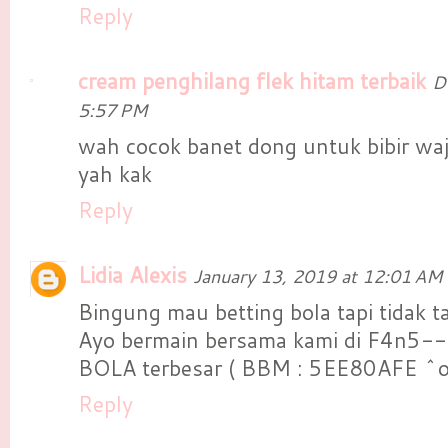
Reply
cream penghilang flek hitam terbaik
D
5:57 PM
wah cocok banet dong untuk bibir wa
yah kak
Reply
Lidia Alexis
January 13, 2019 at 12:01 AM
Bingung mau betting bola tapi tidak t
Ayo bermain bersama kami di F4n5
BOLA terbesar ( BBM : 5EE80AFE ^o
Reply