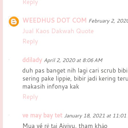
Reply
WEEDHUS DOT COM
February 2, 202
Jual Kaos Dakwah Quote
Reply
ddilady
April 2, 2020 at 8:06 AM
duh pas banget nih lagi cari scrub bib
sering pake lippie, bibir jadi kering te
makasih infonya kak
Reply
ve may bay tet
January 18, 2021 at 11:01
Mua vé rẻ tại Aivivu, tham khảo