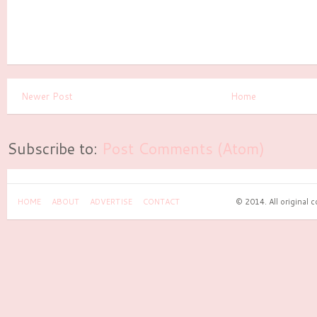
Newer Post
Home
Subscribe to:
Post Comments (Atom)
HOME
ABOUT
ADVERTISE
CONTACT
© 2014. All original 