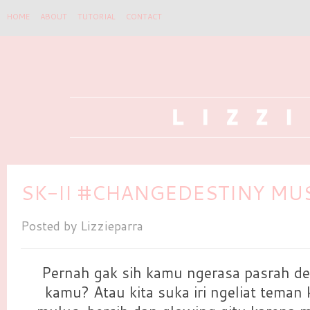
HOME
ABOUT
TUTORIAL
CONTACT
SK-II #CHANGEDESTINY M
Posted by
Lizzieparra
Pernah gak sih kamu ngerasa pasrah den
kamu? Atau kita suka iri ngeliat teman 