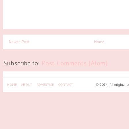
Newer Post
Home
Subscribe to:
Post Comments (Atom)
HOME
ABOUT
ADVERTISE
CONTACT
© 2014. All original 