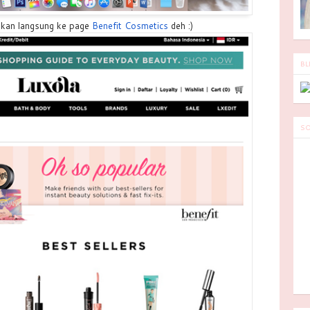
kan langsung ke page
Benefit Cosmetics
deh
:)
BL
SO