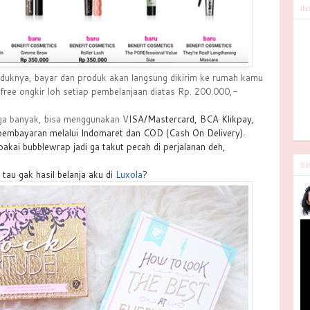
IN
produknya, bayar dan produk akan langsung dikirim ke rumah kamu
 free ongkir loh setiap pembelanjaan diatas Rp. 200.000,-
ga banyak, bisa menggunakan V
ISA/Mastercard, BCA Klikpay,
 pembayaran melalui Indomaret dan COD (Cash On Delivery).
pakai bubblewrap jadi ga takut pecah di perjalanan deh,
SU
tau gak hasil belanja aku di
Luxola
?