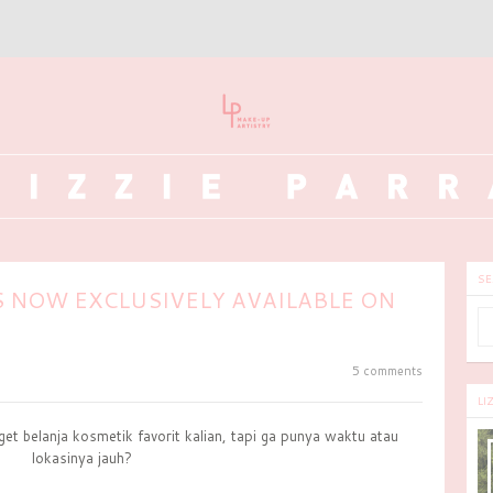
SE
S NOW EXCLUSIVELY AVAILABLE ON
5 comments
LI
get belanja kosmetik favorit kalian, tapi ga punya waktu atau
lokasinya jauh?