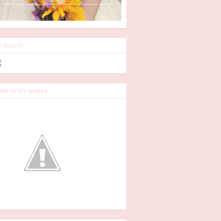
P BEAUTY
ME OF MY WORKS