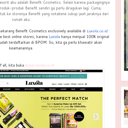
favorit aku adalah Benefit Cosmetics. Selain karena packagingnya
roduk-produk Benefit sendiri ga perlu diragukan lagi. Cuma,
uk ke storenya Benefit yang notabene cukup jauh jaraknya dari
rumah aku.
ekarang Benefit Cosmetics exclusively available di
Luxola.co.id
.
he best online stores, karena
Luxola
hanya menjual 100% original
udah terdaftarkan di BPOM. So, kita ga perlu khawatir akan
keamanannya.
f all, kita buka
www.luxola.co.id