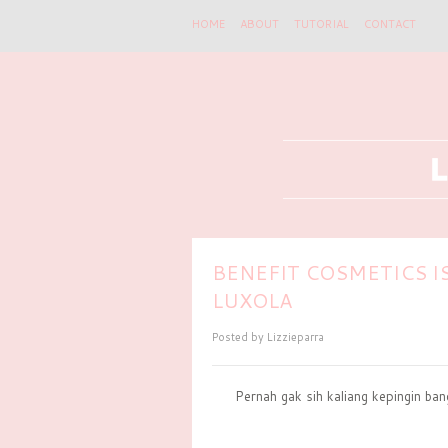
HOME
ABOUT
TUTORIAL
CONTACT
BENEFIT COSMETICS I
LUXOLA
Posted by
Lizzieparra
Pernah gak sih kaliang kepingin ban