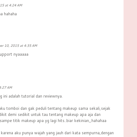
15 at 4:24 AM
yaa hahaha
er 10, 2015 at 4:35 AM
 support nyaaaaa
4:27 AM
 ini adalah tutorial dan reviewnya.
aku tomboi dan gak peduli tentang makeup sama sekali,sejak
edikit demi sedikit untuk tau tentang makeup apa aja dan
sampe titik makeup apa yg lagi hits..biar kekinian,,hahahaa
a karena aku punya wajah yang jauh dari kata sempurna,dengan