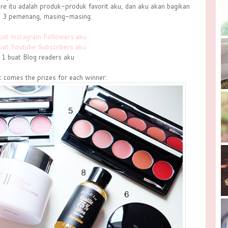
e itu adalah produk-produk favorit aku, dan aku akan bagikan
k 3 pemenang, masing-masing:
uat Instagram Followers aku
uat Youtube Subscribers aku
1 buat Blog readers aku
t comes the prizes for each winner: