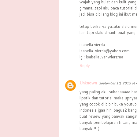
wajah yang bulat dan kulit yan
gimana,,tapi aku baca tutorial 
jadi bisa dibilang blog ini ikut
tetap berkarya ya..aku slalu me
lain tapi slalu dinanti buat yang
isabella vierda
isabella_vierda@yahoo.com
ig : isabella_vanwierzma
Reply
Unknown
September 10, 2015 at 
yang paling aku sukaaaaaaa ban
lipstik dan tutorial make upny
yang cocok di bibir buka youtub
indonesia jgaa hihi bagus2 ban
buat review yang banyak sangat
banyak pembelajaran tntang ma
banyak !! :)