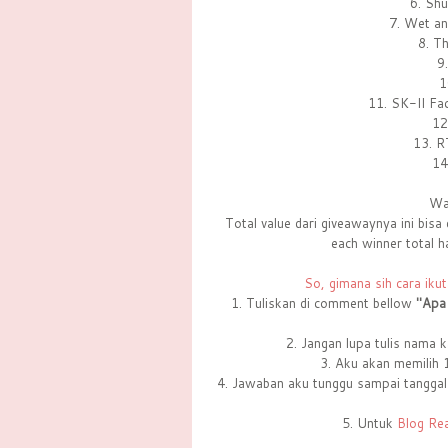
6. Sh
7. Wet a
8. T
9
1
11. SK-II Fa
12
13. R
14
Wa
Total value dari giveawaynya ini bisa
each winner total h
So, gimana sih cara i
1. Tuliskan di comment bellow
"Apa 
2. Jangan lupa tulis nama 
3. Aku akan memilih 
4. Jawaban aku tunggu sampai tangg
5. Untuk
Blog Re