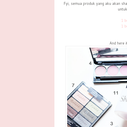
Fyi, semua produk yang aku akan shar
untu
1 b
1 b
And here i