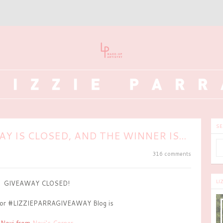
SE
 IS CLOSED, AND THE WINNER IS...
316 comments
LI
GIVEAWAY CLOSED!
for #LIZZIEPARRAGIVEAWAY Blog is