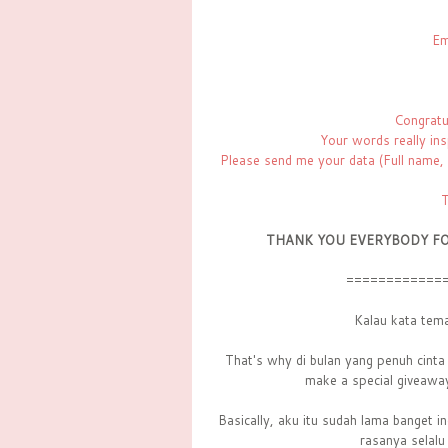
Em
Congratu
Your words really ins
Please send me your data (Full name,
T
THANK YOU EVERYBODY FO
============
Kalau kata tem
That's why di bulan yang penuh cinta 
make a special giveaway
Basically, aku itu sudah lama banget 
rasanya selalu 