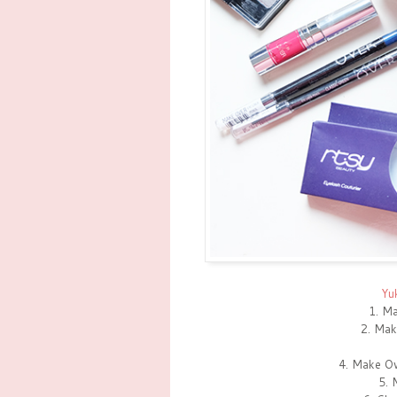
Yu
1. Ma
2. Mak
4. Make Ov
5. 