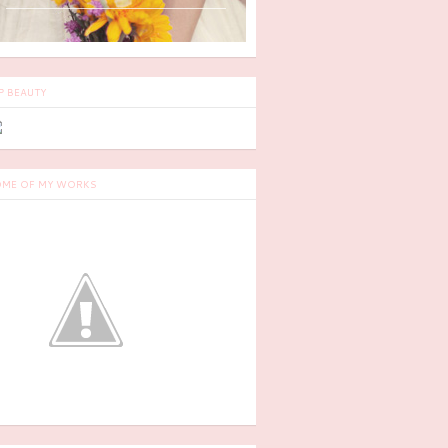
P BEAUTY
ME OF MY WORKS