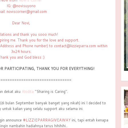
Novi from
Novi's Corner
IG: @novisuyono
ail: noviscorner@gmail.com
Dear Novi,
lations and thank you sooo much!
piring me. Thank you for the love and support.
 Address and Phone number) to contact@lizzieparra.com within
3x24 hours.
hank you and God bless :)
R PARTICIPATING, THANK YOU FOR EVERYTHING!
================================
an dekat aku
Alodita
"Sharing is Caring".
(di bulan September banyak banget yang nikah) ini I decided to
 untuk kalian yang selalu support aku selama ini.
ingin announce
#LIZZIEPARRAGIVEAWAY
ini, tapi entah kenapa
ingin nambahin hadiahnya terus hihihihi..