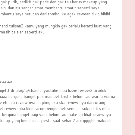
g gak putih,,sedikit gak pede dan gak tau harus makeup yang
disini dan itu sangat amat membantu amatir seperti saya..
 membantu saya berubah dari tomboi ke agak cewean dikit..hihihi
nanti tulisan2 kamu yang mungkin gak terlalu berarti buat yang
 masih belajar seperti aku..
4:44 AM
gettt dr blog/ig/channel youtube mba lizzie review2 produk
aaaaa berguna banget pas mau beli lipstik belum tau warna warna
e eh ada review nya dn pling aku ska review nya dari orang
get review mba bkin racun pengen beli semua . sukses trs mba
 berguna banget bagi yang belum tau make up lihat reviewnya
ke up yang benar saat pesta saat sehari2 arrrgggghh makasih