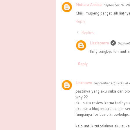
Mutiara Annisa
September 10, 20
Chiiiil mupeng banget sih liatn
Reply
Replies
Lizzieparra
Septemb
Ihiiiy tengkyu loh mut
Reply
Unknown
September 10, 2015 at 
pastinya yang aku suka dari blog
why ??
aku suka review karna tadinya 
aku buka blog ini aku belajar s
fungsinya for basic knowledge..
kalo untuk tutorialnya aku suk