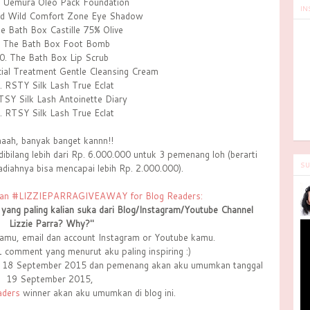
u Uemura Oleo Pack Foundation
IN
nd Wild Comfort Zone Eye Shadow
he Bath Box Castille 75% Olive
. The Bath Box Foot Bomb
0. The Bath Box Lip Scrub
cial Treatment Gentle Cleansing Cream
. RSTY Silk Lash True Eclat
TSY Silk Lash Antoinette Diary
. RTSY Silk Lash True Eclat
aah, banyak banget kannn!!
 dibilang lebih dari Rp. 6.000.000 untuk 3 pemenang loh (berarti
SU
adiahnya bisa mencapai lebih Rp. 2.000.000).
kutan #LIZZIEPARRAGIVEAWAY for Blog Readers:
yang paling kalian suka dari Blog/Instagram/Youtube Channel
Lizzie Parra? Why?"
kamu, email dan account Instagram or Youtube kamu.
1 comment yang menurut aku paling inspiring :)
al 18 September 2015 dan pemenang akan aku umumkan tanggal
19 September 2015,
aders
winner akan aku umumkan di blog ini.