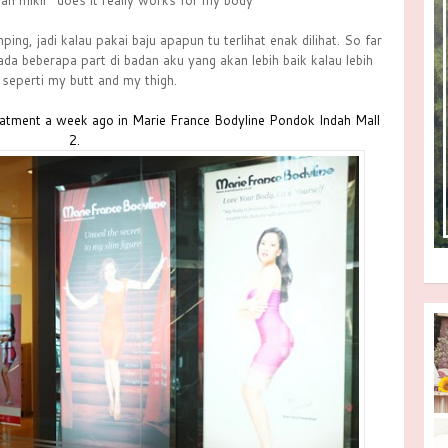
an mikir “does it really works for my body”
ng, jadi kalau pakai baju apapun tu terlihat enak dilihat. So far
ada beberapa part di badan aku yang akan lebih baik kalau lebih
l seperti my butt and my thigh.
ll treatment a week ago in Marie France Bodyline Pondok Indah Mall
2.