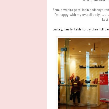
selalu penasaran d
Semua wanita pasti ingin badannya rampi
I’m happy with my overall body, tapi 
keci
Luckily, finally I able to try their fu