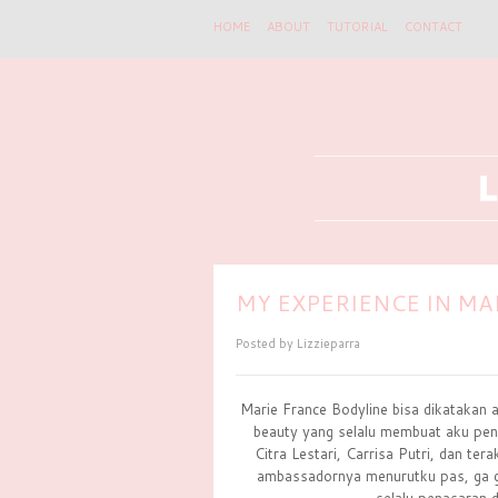
HOME
ABOUT
TUTORIAL
CONTACT
MY EXPERIENCE IN MA
Posted by
Lizzieparra
Marie France Bodyline bisa dikatakan 
beauty yang selalu membuat aku pen
Citra Lestari, Carrisa Putri, dan t
ambassadornya menurutku pas, ga gem