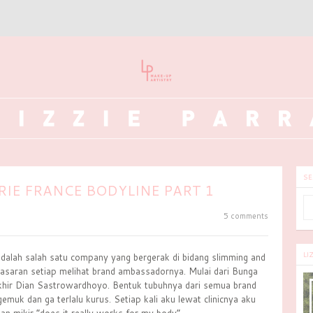
SE
RIE FRANCE BODYLINE PART 1
5 comments
LI
adalah salah satu company yang bergerak di bidang slimming and
asaran setiap melihat brand ambassadornya. Mulai dari Bunga
erakhir Dian Sastrowardhoyo. Bentuk tubuhnya dari semua brand
uk dan ga terlalu kurus. Setiap kali aku lewat clinicnya aku