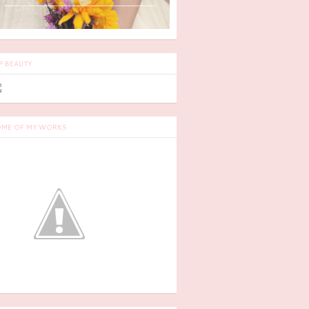
P BEAUTY
ME OF MY WORKS