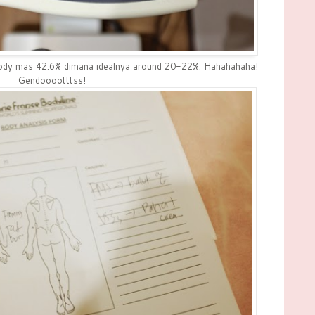
 body mas 42.6% dimana idealnya around 20-22%. Hahahahaha!
Gendooootttss!