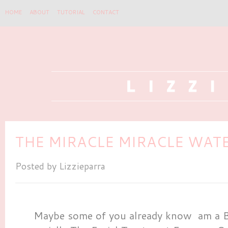
HOME
ABOUT
TUTORIAL
CONTACT
THE MIRACLE MIRACLE WAT
Posted by
Lizzieparra
Maybe some of you already know
am a 