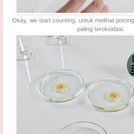
Okay, we start counting, untuk melihat poto
paling teroksidasi.