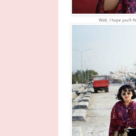
Well, I hope you’ll f