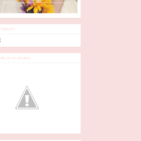
P BEAUTY
ME OF MY WORKS