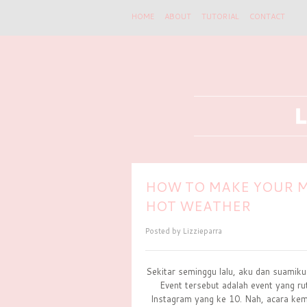
HOME
ABOUT
TUTORIAL
CONTACT
HOW TO MAKE YOUR M
HOT WEATHER
Posted by
Lizzieparra
Sekitar seminggu lalu, aku dan sua
Event tersebut adalah event yang r
Instagram yang ke 10. Nah, acara kema