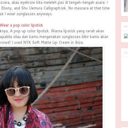
cara, atau eyebrow kita meleleh pas di tengah-tengah acara. I
 Ebony, and Shu Uemura Calligraph:ink. No mascara at that time
se I wear sunglasses anyways.
Wear a pop color lipstick
BL
oknya, A pop up color lipstick. Warna lipstick yang cerah akan
apabila silau dan kamu mengenakan sunglasses bibir kamu akan
 crowd! I used NYX Soft Matte Lip Cream in Ibiza.
SO