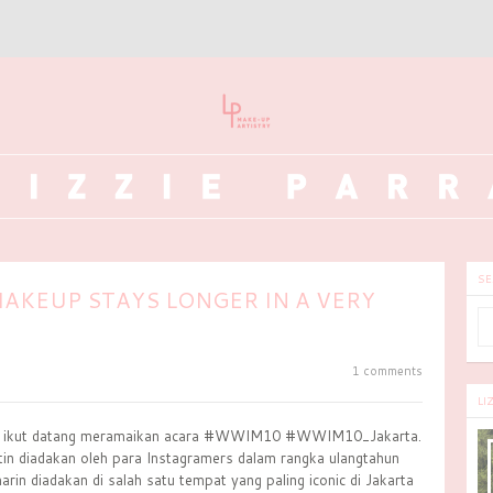
SE
AKEUP STAYS LONGER IN A VERY
1 comments
LI
miku ikut datang meramaikan acara #WWIM10 #WWIM10_Jakarta.
utin diadakan oleh para Instagramers dalam rangka ulangtahun
rin diadakan di salah satu tempat yang paling iconic di Jakarta