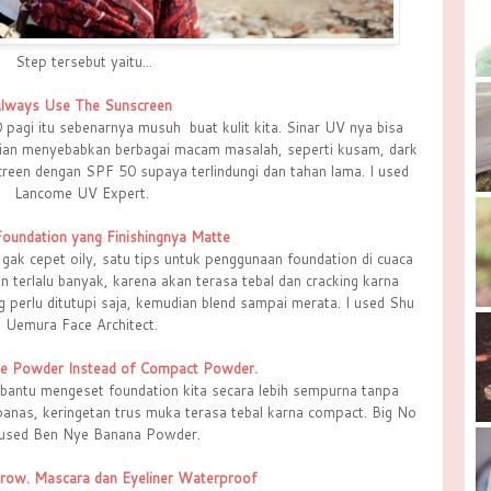
Step tersebut yaitu...
lways Use The Sunscreen
0 pagi itu sebenarnya musuh
buat kulit kita. Sinar UV nya bisa
udian menyebabkan berbagai macam masalah, seperti kusam, dark
reen dengan SPF 50 supaya terlindungi dan tahan lama. I used
Lancome UV Expert.
oundation yang Finishingnya Matte
 gak cepet oily, satu tips untuk penggunaan foundation di cuaca
n terlalu banyak, karena akan terasa tebal dan cracking karna
g perlu ditutupi saja, kemudian blend sampai merata. I used Shu
Uemura Face Architect.
e Powder Instead of Compact Powder.
antu mengeset foundation kita secara lebih sempurna tanpa
 panas, keringetan trus muka terasa tebal karna compact. Big No
 used Ben Nye Banana Powder.
row. Mascara dan Eyeliner Waterproof