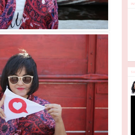
IN
SU