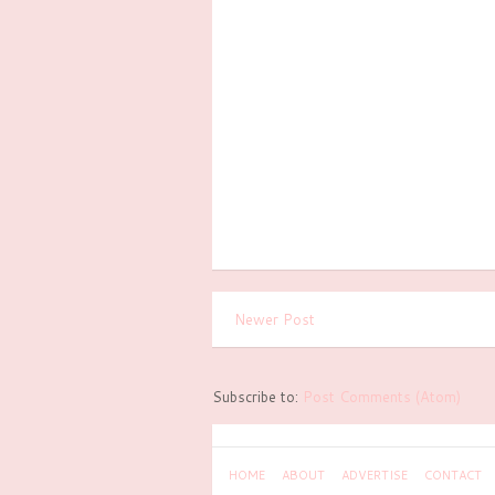
Newer Post
Subscribe to:
Post Comments (Atom)
HOME
ABOUT
ADVERTISE
CONTACT