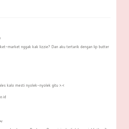
M
rket-market nggak kak lizzie? Dan aku tertarik dengan lip butter
les kalo mesti nyolek-nyolek gitu >.<
o.id
PM