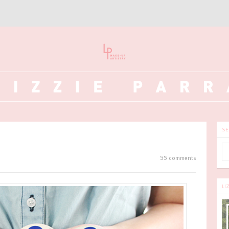
SE
55 comments
LI