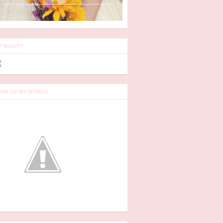
P BEAUTY
ME OF MY WORKS