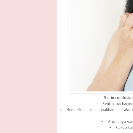
So, in conclusio
-
Bentuk packaging
-
Benar-benar melembabkan bibir aku k
-
Aromanya yang
-
Cukup tah