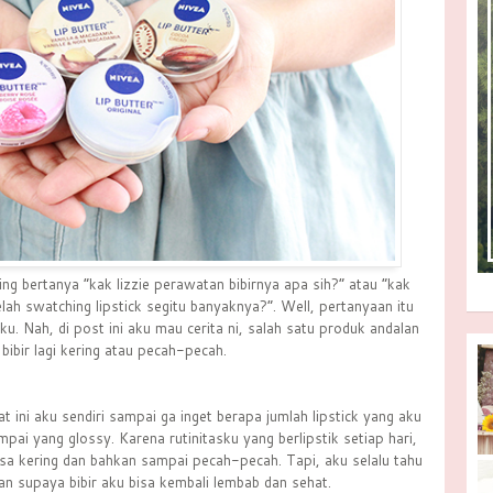
g bertanya “kak lizzie perawatan bibirnya apa sih?” atau “kak
lah swatching lipstick segitu banyaknya?”. Well, pertanyaan itu
aku. Nah, di post ini aku mau cerita ni, salah satu produk andalan
 bibir lagi kering atau pecah-pecah.
at ini aku sendiri sampai ga inget berapa jumlah lipstick yang aku
mpai yang glossy. Karena rutinitasku yang berlipstik setiap hari,
rasa kering dan bahkan sampai pecah-pecah. Tapi, aku selalu tahu
an supaya bibir aku bisa kembali lembab dan sehat.