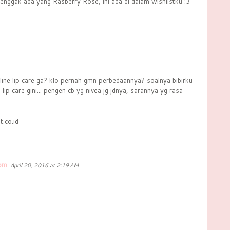
 enggak ada yang Rasberry Rose, ini ada di dalam wishlistku :3
eline lip care ga? klo pernah gmn perbedaannya? soalnya bibirku
 lip care gini... pengen cb yg nivea jg jdnya, sarannya yg rasa
.co.id
com
April 20, 2016 at 2:19 AM