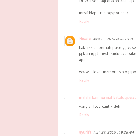
Di Watson lagi diskon aaa tapi
mrsfridaputri.blogspot.co.id
Reply
Hisafu
April 11, 2016 at 6:28 PM
kak lizzie.. pernah pake yg vas
jg kering jd mesti kudu bgt pake
apa?
www.i-love-memories.blogspot
Reply
melahirkan normal katalogibu.
yang di foto cantik deh
Reply
ayurifa
April 29, 2016 at 9:28 AM