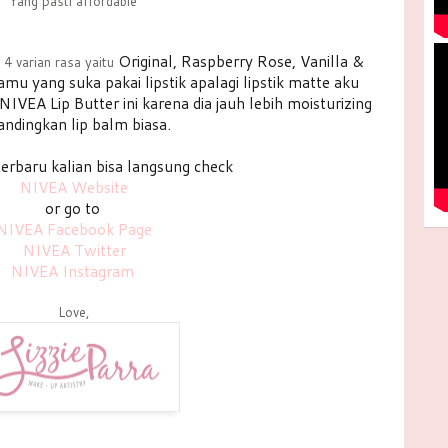
Yang pasti affordable
Original, Raspberry Rose, Vanilla &
i 4 varian rasa yaitu
amu yang suka pakai lipstik apalagi lipstik matte aku
EA Lip Butter ini karena dia jauh lebih moisturizing
andingkan lip balm biasa.
erbaru kalian bisa langsung check
NIVEA Website
or go to
NIVEA Facebook Page
NIVEA Twitter
NIVEA Instagram
Love,