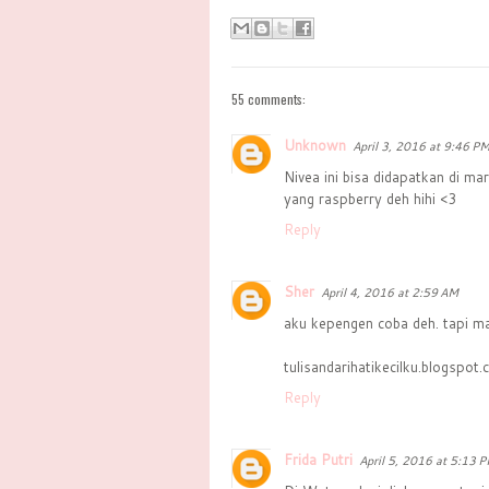
55 comments:
Unknown
April 3, 2016 at 9:46 P
Nivea ini bisa didapatkan di ma
yang raspberry deh hihi <3
Reply
Sher
April 4, 2016 at 2:59 AM
aku kepengen coba deh. tapi ma
tulisandarihatikecilku.blogspot.c
Reply
Frida Putri
April 5, 2016 at 5:13 