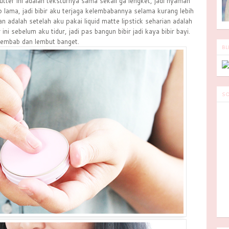
tter ini adalah teksturnya sama sekali ga lengket, jadi nyaman
p lama, jadi bibir aku terjaga kelembabannya selama kurang lebih
n adalah setelah aku pakai liquid matte lipstick seharian adalah
i sebelum aku tidur, jadi pas bangun bibir jadi kaya bibir bayi.
embab dan lembut banget.
BL
SO