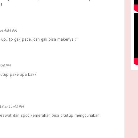
ks
at 4:54 PM
up.. tp gak pede, dan gak bisa makenya :"
0:06 PM
itutup pake apa kak?
16 at 11:41 PM
jerawat dan spot kemerahan bisa ditutup menggunakan