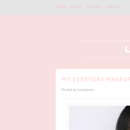
HOME
ABOUT
TUTORIAL
CONTACT
MY EVERYDAY MAKEU
Posted by
Lizzieparra