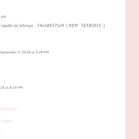
7 AM
 ayukk ini infonya .. F4n588371n9 :) BBM : 5EE80AFE :)
September 4, 2018 at 9:28 PM
18 at 8:19 PM
aman bpom
k hitam
h