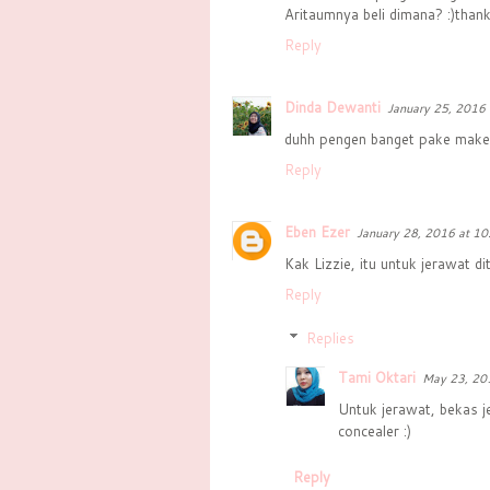
Aritaumnya beli dimana? :)than
Reply
Dinda Dewanti
January 25, 2016 
duhh pengen banget pake make 
Reply
Eben Ezer
January 28, 2016 at 1
Kak Lizzie, itu untuk jerawat d
Reply
Replies
Tami Oktari
May 23, 20
Untuk jerawat, bekas 
concealer :)
Reply