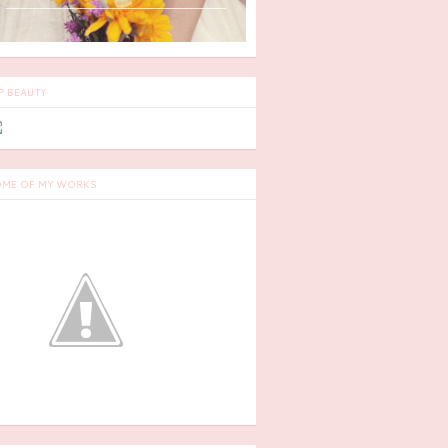
P BEAUTY
ME OF MY WORKS