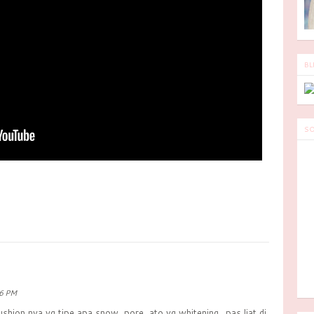
BL
SO
36 PM
ushion nya yg tipe apa snow, pore, ato yg whitening.. pas liat di