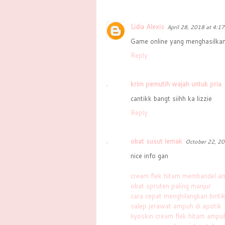
Lidia Alexis
April 28, 2018 at 4:1
Game online yang menghasilkan
Reply
krim pemutih wajah untuk pria
cantikk bangt siihh ka lizzie
Reply
obat susut lemak
October 22, 20
nice info gan
cream flek hitam membandel 
obat spruten paling manjur
cara cepat menghilangkan binti
salep jerawat ampuh di apotik
liyoskin cream flek hitam ampu