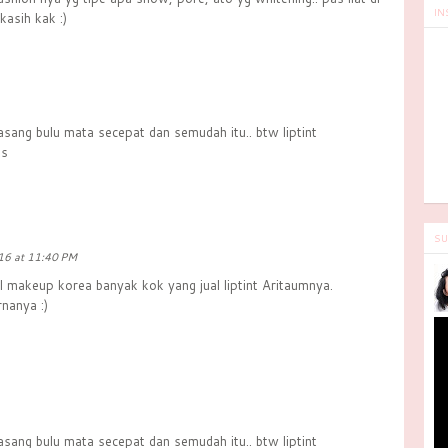
IN
kasih kak :)
asang bulu mata secepat dan semudah itu.. btw liptint
ks
SU
16 at 11:40 PM
al makeup korea banyak kok yang jual liptint Aritaumnya.
nanya :)
asang bulu mata secepat dan semudah itu.. btw liptint