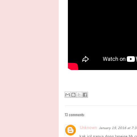
13 comments:
Unknown
January 19, 2016 at 7:
kak icil nanya dong,laneige bb c