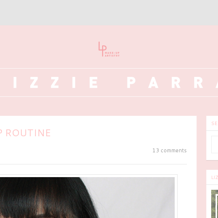
SE
P ROUTINE
13 comments
LI