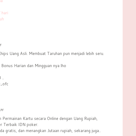
ia
 hari
uh
M
hips Uang Asli. Membuat Taruhan pun menjadi lebih seru.
 Bonus Harian dan Mingguan nya lho
..
r_ofc
AM
 Permainan Kartu secara Online dengan Uang Rupiah,
r Terbaik IDN poker.
a gratis, dan menangkan Jutaan rupiah, sekarang juga..