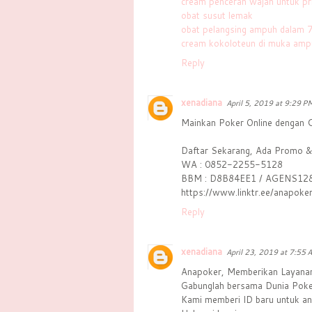
cream pencerah wajah untuk pr
obat susut lemak
obat pelangsing ampuh dalam 7
cream kokoloteun di muka amp
Reply
xenadiana
April 5, 2019 at 9:29 P
Mainkan Poker Online dengan C
Daftar Sekarang, Ada Promo &
WA : 0852-2255-5128
BBM : D8B84EE1 / AGENS128 
https://www.linktr.ee/anapoke
Reply
xenadiana
April 23, 2019 at 7:55 
Anapoker, Memberikan Layanan
Gabunglah bersama Dunia Poke
Kami memberi ID baru untuk and