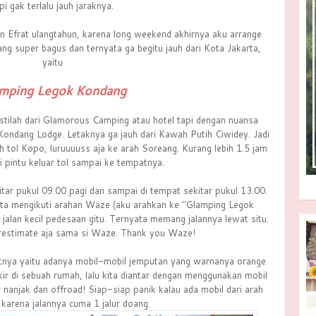
pi gak terlalu jauh jaraknya.
n Efrat ulangtahun, karena long weekend akhirnya aku arrange
ng super bagus dan ternyata ga begitu jauh dari Kota Jakarta,
yaitu
mping Legok Kondang
istilah dari Glamorous Camping atau hotel tapi dengan nuansa
ondang Lodge. Letaknya ga jauh dari Kawah Putih Ciwidey. Jadi
h tol Kopo, luruuuuss aja ke arah Soreang. Kurang lebih 1.5 jam
i pintu keluar tol sampai ke tempatnya.
tar pukul 09.00 pagi dan sampai di tempat sekitar pukul 13.00.
ita mengikuti arahan Waze (aku arahkan ke "Glamping Legok
jalan kecil pedesaan gitu. Ternyata memang jalannya lewat situ.
restimate aja sama si Waze. Thank you Waze!
tnya yaitu adanya mobil-mobil jemputan yang warnanya orange
rkir di sebuah rumah, lalu kita diantar dengan menggunakan mobil
r nanjak dan offroad! Siap-siap panik kalau ada mobil dari arah
 karena jalannya cuma 1 jalur doang.