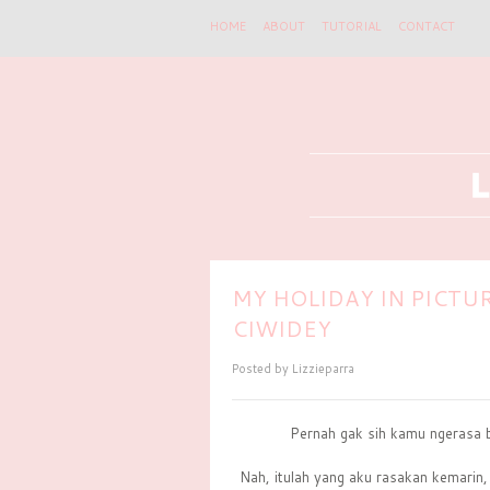
HOME
ABOUT
TUTORIAL
CONTACT
MY HOLIDAY IN PICTU
CIWIDEY
Posted by
Lizzieparra
Pernah gak sih kamu ngerasa b
Nah, itulah yang aku rasakan kemarin, 