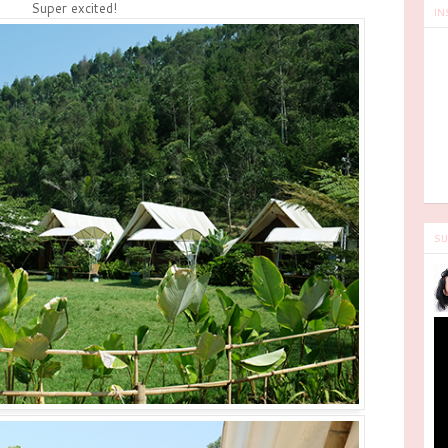
Super excited!
IN
SU