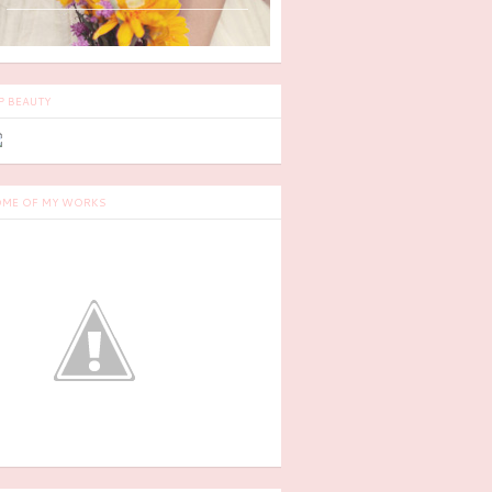
P BEAUTY
ME OF MY WORKS