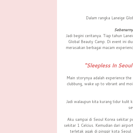
Dalam rangka Laneige Glo
Sebenarny
Jadi begini ceritanya. Tiap tahun La
Global Beauty Camp. Di event ini di
merasakan berbagai macam experience
"Sleepless In Seou
Main storynya adalah experience the 
clubbung, wake up to vibrant and mois
Jadi walaupun kita kurang tidur kulit 
se
Aku sampai di Seoul Korea sekitar pu
sekitar 1 Celcius. Kemudian dari airpo
terletak agak di pinggir kota Seoul