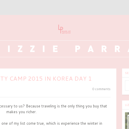
SE
TY CAMP 2015 IN KOREA DAY 1
0 comments
LI
essary to us? Because traveling is the only thing you buy that
makes you richer.
one of my list come true, which is experience the winter in