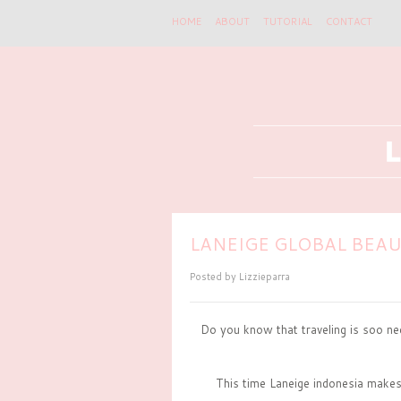
HOME
ABOUT
TUTORIAL
CONTACT
LANEIGE GLOBAL BEAU
Posted by
Lizzieparra
Do you know that traveling is soo nec
This time Laneige indonesia makes 