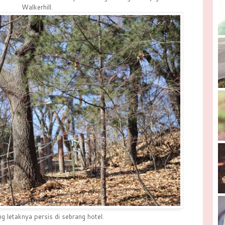
Walkerhill.
g letaknya persis di sebrang hotel.