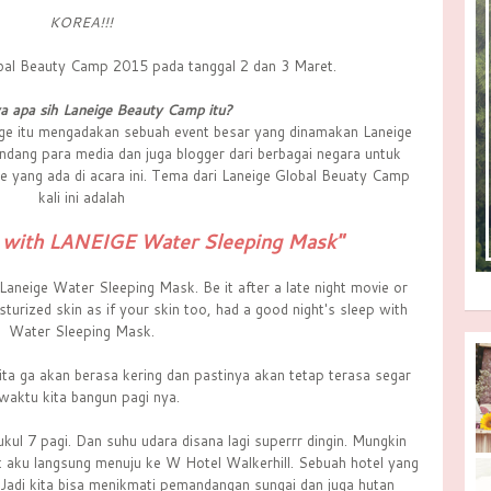
KOREA!!!
bal Beauty Camp 2015 pada tanggal 2 dan 3 Maret.
a apa sih Laneige Beauty Camp itu?
neige itu mengadakan sebuah event besar yang dinamakan Laneige
undang para media dan juga blogger dari berbagai negara untuk
 yang ada di acara ini. Tema dari Laneige Global Beuaty Camp
kali ini adalah
l with LANEIGE Water Sleeping Mask"
Laneige Water Sleeping Mask. Be it after a late night movie or
turized skin as if your skin too, had a good night's sleep with
Water Sleeping Mask.
kita ga akan berasa kering dan pastinya akan tetap terasa segar
waktu kita bangun pagi nya.
kul 7 pagi. Dan suhu udara disana lagi superrr dingin. Mungkin
rt aku langsung menuju ke W Hotel Walkerhill. Sebuah hotel yang
. Jadi kita bisa menikmati pemandangan sungai dan juga hutan