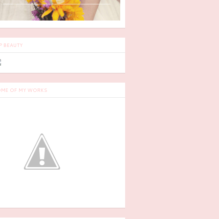
P BEAUTY
ME OF MY WORKS