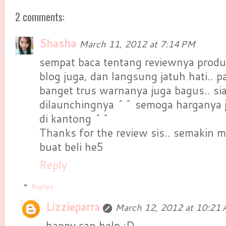
2 comments:
Shasha
March 11, 2012 at 7:14 PM
sempat baca tentang reviewnya produk 
blog juga, dan langsung jatuh hati.. 
banget trus warnanya juga bagus.. s
dilaunchingnya ^^ semoga harganya j
di kantong ^^
Thanks for the review sis.. semakin 
buat beli he5
Reply
Replies
Lizzieparra
March 12, 2012 at 10:21
happy can help :D