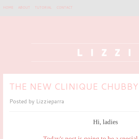
HOME
ABOUT
TUTORIAL
CONTACT
THE NEW CLINIQUE CHUBBY
Posted by
Lizzieparra
Hi, ladies
Today's post is going to be a specia